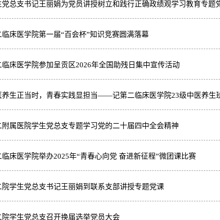
生党总支书记王丽娟为党员讲授树立和践行正确政绩观学习教育专题
二临床医学院第一届“百会杯”知识竞赛圆满落幕
二临床医学院参加呈贡区2026年全国助残日集中宣传活动
医养生正当时，青春实践显担当——记第二临床医学院23级中医养生
二附属医院学生党总支专题学习党的二十届四中全会精神
二临床医学院举办2025年“青春心向党 奋进新征程”微团课比赛
二院学生党总支书记王丽娟到联系支部讲授专题党课
二院学生党总支召开换届选举党员大会