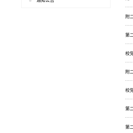
通知公告
附
第
校
附
校
第
第